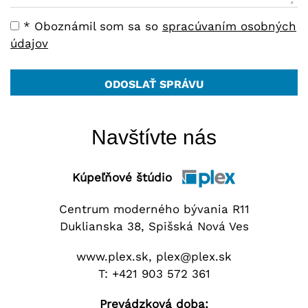
* Oboznámil som sa so
spracúvaním osobných
údajov
ODOSLAŤ SPRÁVU
Navštívte nás
Kúpeľňové štúdio
Centrum moderného bývania R11
Duklianska 38, Spišská Nová Ves
www.plex.sk
,
plex@plex.sk
T:
+421
903 572 361
Prevádzková doba: